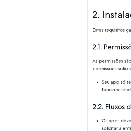
2. Instal
Estes requisitos 
2.1. Permiss
As permissões são 
permissões solici
Seu app só te
funcionalidad
2.2. Fluxos
Os apps deve
solicitar a en