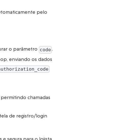
 automaticamente pelo
urar o parâmetro
.
code
op, enviando os dados
authorization_code
vo, permitindo chamadas
tela de registro/login
e segura para o lojista.