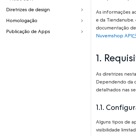
Diretrizes de design
As informações a
e da Tiendanube, 
Homologação
documentação de r
Publicação de Apps
Nuvemshop API
1. Requis
As diretrizes nes
Dependendo da con
detalhados nas se
1.1. Configu
Alguns tipos de a
visibilidade limitad