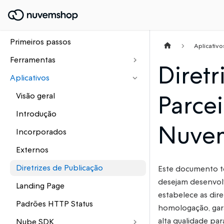
Primeiros passos
Aplicativo
Ferramentas
Diretr
Aplicativos
Parcei
Visão geral
Introdução
Nuve
Incorporados
Externos
Diretrizes de Publicação
Este documento t
desejam desenvolve
Landing Page
estabelece as dire
Padrões HTTP Status
homologação, gara
alta qualidade pa
Nube SDK