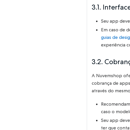
3.1. Interfac
Seu app deve 
Em caso de d
guias de des
experiência c
3.2. Cobran
A Nuvemshop ofer
cobrança de apps. 
através do mesmo
Recomendamos
caso o model
Seu app deve 
ter que conta