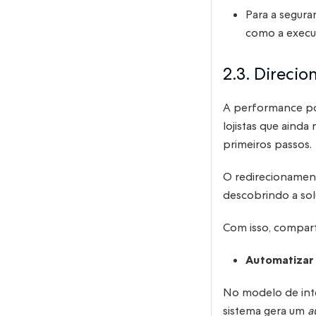
Para a segura
como a execu
2.3. Direci
A performance pós
lojistas que ainda
primeiros passos.
O redirecionamento
descobrindo a sol
Com isso, compart
Automatizar
No modelo de inte
sistema gera um
a