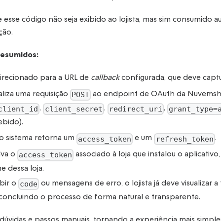
ue esse código não seja exibido ao lojista, mas sim consumido
ção.
resumidos:
edirecionado para a URL de
callback
configurada, que deve capt
aliza uma requisição
ao endpoint de OAuth da Nuvemsh
POST
,
,
,
client_id
client_secret
redirect_uri
grant_type=
ebido).
 o sistema retorna um
e um
.
access_token
refresh_token
lva o
associado à loja que instalou o aplicati
access_token
 dessa loja.
bir o
ou mensagens de erro, o lojista já deve visualizar a 
code
 concluindo o processo de forma natural e transparente.
 dúvidas e passos manuais, tornando a experiência mais simples 