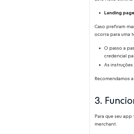
Landing page
Caso prefiram man
ocorra para uma 
O passo a pas
credencial pa
As instruções 
Recomendamos a l
3. Funci
Para que seu app 
merchant.