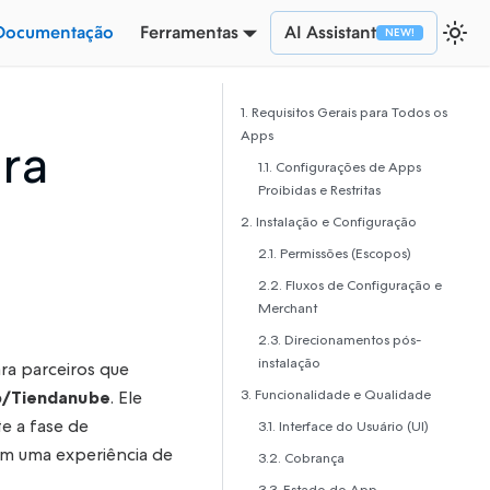
Documentação
Ferramentas
AI Assistant
1. Requisitos Gerais para Todos os
Apps
ara
1.1. Configurações de Apps
Proibidas e Restritas
2. Instalação e Configuração
2.1. Permissões (Escopos)
2.2. Fluxos de Configuração e
Merchant
2.3. Direcionamentos pós-
instalação
ra parceiros que
3. Funcionalidade e Qualidade
/Tiendanube
. Ele
te a fase de
3.1. Interface do Usuário (UI)
am uma experiência de
3.2. Cobrança
3.3. Estado do App