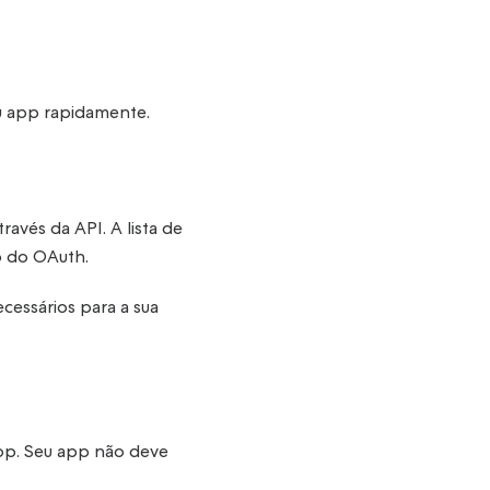
eu app rapidamente.
avés da API. A lista de
o do OAuth.
cessários para a sua
op. Seu app não deve