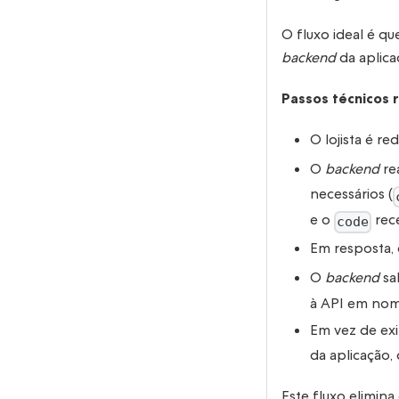
O fluxo ideal é q
backend
da aplica
Passos técnicos 
O lojista é r
O
backend
re
necessários (
e o
rec
code
Em resposta,
O
backend
sa
à API em nome
Em vez de exi
da aplicação,
Este fluxo elimina