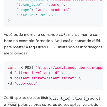
"token_type"
:
"bearer"
,
"scope"
:
"write_products"
,
"user_id"
:
2093261
}
Você pode montar o comando cURL manualmente com
base no exemplo fornecido. Aqui está o comando cURL
para realizar a requisição POST utilizando as informações
mencionadas:
curl
 -X POST 
"https://www.tiendanube.com/apps/
-d 
"client_id=client_id"
\
-d 
"client_secret=client_secret"
\
-d 
"code=code"
Certifique-se de substituir
,
client_id
client_secret
e
pelos valores corretos do seu aplicativo criado
code