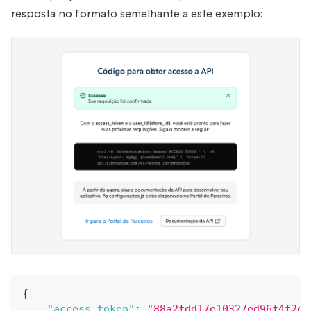
resposta no formato semelhante a este exemplo:
{
"access_token"
:
"88a2fdd17e10327ed96f4f2dc